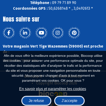
Téléphone :
09 79 71 89 90
Coordonnées GPS :
50,6268148 ° , 3,0492613 °
Nous suivre sur
Votre magasin Vert Tige Wazemmes (59000) est proche
de :
Afin de vous offrir la meilleure expérience possible, Biocoop utilise
59000 Lille, 59800 Lille
des cookies : pour assurer une performance optimale du site, pour
récolter des statistiques afin d'analyser le trafic et la performance
du site et vous proposer une navigation personnalisée en toute
sécurité. Vous pouvez changer d'avis à tout moment en
Biocoop.fr
Le réseau Biocoop
paramétrant vos cookies. OK pour vous ?
Copyright Biocoop 2026
En savoir plus et paramétrer les cookies
Je refuse
J'accepte
Réalisé par