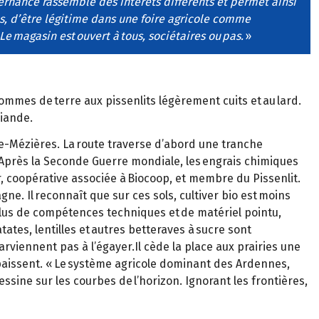
ernance rassemble des intérêts différents et permet ainsi
s, d’être légitime dans une foire agricole comme
e magasin est ouvert à tous, sociétaires ou pas.
»
pommes de terre aux pissenlits légèrement cuits et au lard.
viande.
lle-Mézières. La route traverse d’abord une tranche
Après la Seconde Guerre mondiale, les engrais chimiques
, coopérative associée à Biocoop, et membre du Pissenlit.
gne. Il reconnaît que sur ces sols, cultiver bio est moins
 plus de compétences techniques et de matériel pointu,
ates, lentilles et autres betteraves à sucre sont
rviennent pas à l’égayer.Il cède la place aux prairies une
paissent. « Le système agricole dominant des Ardennes,
ssine sur les courbes de l’horizon. Ignorant les frontières,