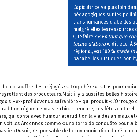
L’apicultrice va plus loin d
pédagogiques sur les pollinis
transhumances d’abeilles qui
malgré elles les ressources 
Que faire ? «
En tant que con
locale d’abord
», dit-elle. À
régional, est 100 %
made in
par abeilles rustiques non h
 bio souffre des préjugés : « Trop chère », « Pas pour moi », «
, regrettent des producteurs.Mais il y a aussi les belles histo
eois – ex-prof devenue safranière – qui produit « l’Or rouge d
tradition régionale mais en bio. Et encore, ces fêtes culturell
riers, qui conte avec humour et érudition la vie des animaux et 
sin voit les Ardennes comme « une terre de conquête pour la bio
stien Dusoir, responsable de la communication du réseau pro