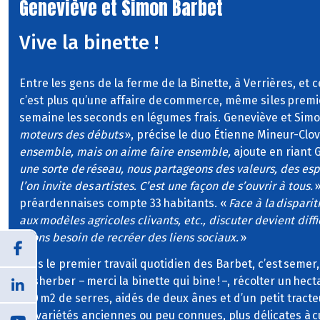
Geneviève et Simon Barbet
Vive la binette !
Entre les gens de la ferme de la Binette, à Verrières, et 
c’est plus qu’une affaire de commerce, même si les premie
semaine les seconds en légumes frais. Geneviève et Sim
moteurs des débuts
», précise le duo Étienne Mineur-Clov
ensemble, mais on aime faire ensemble,
ajoute en riant 
une sorte de réseau, nous partageons des valeurs, des es
l’on invite des artistes. C’est une façon de s’ouvrir à tous.
»
préardennaises compte 33 habitants. «
Face à la dispari
aux modèles agricoles clivants, etc., discuter devient diffi
avons besoin de recréer des liens sociaux.
»
Mais le premier travail quotidien des Barbet, c’est semer,
désherber – merci la binette qui bine ! –, récolter un hec
000 m2 de serres, aidés de deux ânes et d’un petit tract
les variétés anciennes ou peu connues, plus délicates à cu