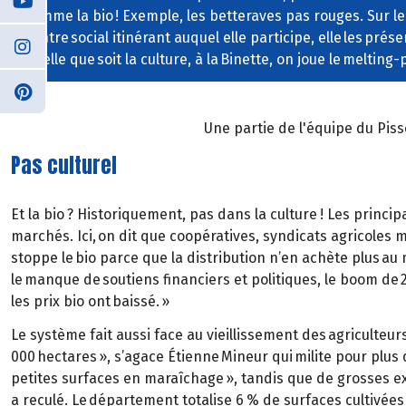
comme la bio ! Exemple, les betteraves pas rouges. Sur l
centre social itinérant auquel elle participe, elle les prés
Quelle que soit la culture, à la Binette, on joue le melting-
Une partie de l'équipe du Piss
Pas culturel
Et la bio ? Historiquement, pas dans la culture ! Les princi
marchés. Ici, on dit que coopératives, syndicats agricoles 
stoppe le bio parce que la distribution n’en achète plus au 
le manque de soutiens financiers et politiques, le boom de
les prix bio ont baissé. »
Le système fait aussi face au vieillissement des agriculteur
000 hectares », s’agace Étienne Mineur qui milite pour plus 
petites surfaces en maraîchage », tandis que de grosses ex
a reculé. Le département totalise 6 % de surfaces cultivées