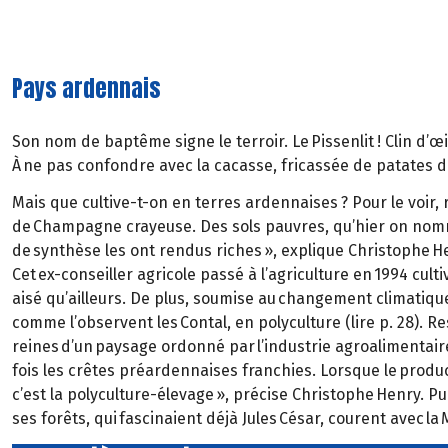
Pays ardennais
Son nom de baptême signe le terroir. Le Pissenlit ! Clin d’œ
À ne pas confondre avec la cacasse, fricassée de patates dit
Mais que cultive-t-on en terres ardennaises ? Pour le voir,
de Champagne crayeuse. Des sols pauvres, qu’hier on nomm
de synthèse les ont rendus riches », explique Christophe H
Cet ex-conseiller agricole passé à l’agriculture en 1994 cult
aisé qu’ailleurs. De plus, soumise au changement climatique
comme l’observent les Contal, en polyculture (lire p. 28). 
reines d’un paysage ordonné par l’industrie agroalimentaire
fois les crêtes préardennaises franchies. Lorsque le prod
c’est la polyculture-élevage », précise Christophe Henry. Pu
ses forêts, qui fascinaient déjà Jules César, courent avec la