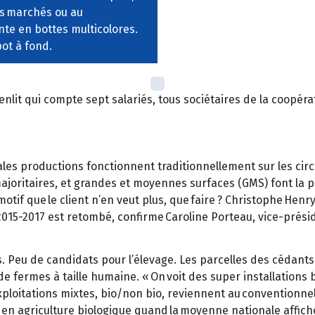
es marchés ou au
ente en bottes multicolores.
pot à fond.
enlit qui compte sept salariés, tous sociétaires de la coopéra
pales productions fonctionnent traditionnellement sur les circ
majoritaires, et grandes et moyennes surfaces (GMS) font la pl
motif que le client n’en veut plus, que faire ? Christophe Henr
 2015-2017 est retombé, confirme Caroline Porteau, vice-prés
s. Peu de candidats pour l’élevage. Les parcelles des cédants 
de fermes à taille humaine. « On voit des super installations 
ploitations mixtes, bio/non bio, reviennent au conventionnel
 en agriculture biologique quand la moyenne nationale affich