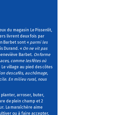
ceux du magasin Le Pissenlit,
rs livrent deux fois par
on Barbet sont «
parmi les
is Durand. «
On ne vit pas
Geneviève Barbet.
On forme
paces, comme les fêtes où
 Le village au pied des côtes
tion des cafés, au chômage,
cile. En milieu rural, nous
 planter, arroser, buter,
tare de plein champ et 2
eur. La maraîchère aime
ltiver ou à faire accepter,