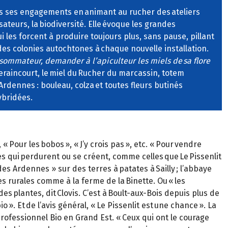
ans ses engagements en animant au rucher des ateliers
ateurs, la biodiversité. Elle évoque les grandes
 les forcent à produire toujours plus, sans pause, pillant
des colonies autochtones à chaque nouvelle installation.
sommateur, demander à l’apiculteur les miels de sa flore
 Seraincourt, le miel du Rucher du marcassin, totem
Ardennes : bouleau, colza et toutes fleurs butinés
ybridées.
 Pour les bobos », « J’y crois pas », etc. « Pour vendre
ires qui perdurent ou se créent, comme celles que Le Pissenlit
es Ardennes » sur des terres à patates à Sailly ; l’abbaye
es rurales comme à la ferme de la Binette. Ou « les
des plantes, dit Clovis. C’est à Boult-aux-Bois depuis plus de
 ». Et de l’avis général, « Le Pissenlit est une chance ». La
fessionnel Bio en Grand Est. « Ceux qui ont le courage