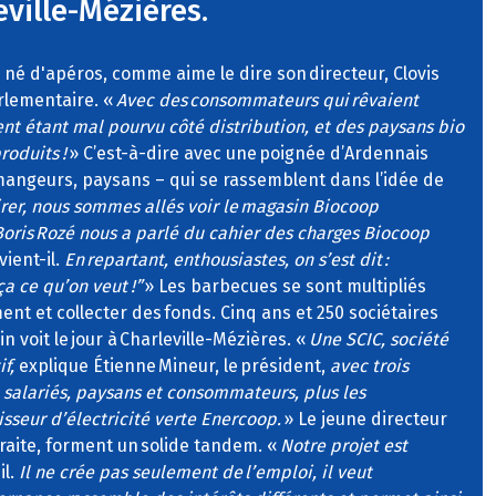
eville-Mézières.
n né d'apéros, comme aime le dire son directeur, Clovis
rlementaire. «
Avec des consommateurs qui rêvaient
nt étant mal pourvu côté distribution, et des paysans bio
roduits !
» C’est-à-dire avec une poignée d’Ardennais
 mangeurs, paysans – qui se rassemblent dans l’idée de
irer, nous sommes allés voir le magasin Biocoop
ris Rozé nous a parlé du cahier des charges Biocoop
ient-il.
En repartant, enthousiastes, on s’est dit :
ça ce qu’on veut !”
» Les barbecues se sont multipliés
nt et collecter des fonds. Cinq ans et 250 sociétaires
n voit le jour à Charleville-Mézières. «
Une SCIC, société
f,
explique Étienne Mineur, le président,
avec trois
, salariés, paysans et consommateurs, plus les
sseur d’électricité verte Enercoop.
» Le jeune directeur
retraite, forment un solide tandem. «
Notre projet est
il.
Il ne crée pas seulement de l’emploi, il veut