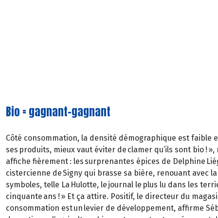
Bio = gagnant-gagnant
Côté consommation, la densité démographique est faible et la
ses produits, mieux vaut éviter de clamer qu’ils sont bio ! »
affiche fièrement : les surprenantes épices de Delphine Liég
cistercienne de Signy qui brasse sa bière, renouant avec la 
symboles, telle La Hulotte, le journal le plus lu dans les ter
cinquante ans ! » Et ça attire. Positif, le directeur du maga
consommation est un levier de développement, affirme Séba