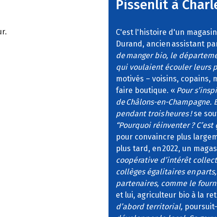
Pissenlit à Charl
r.
C'est l'histoire d'un magasi
Durand, ancien assistant pa
de manger bio, le départeme
qui voulaient écouler leurs p
motivés – voisins, copains,
faire boutique. «
Pour s’insp
de Châlons-en-Champagne. Bo
pendant trois heures !
se souv
“Pourquoi réinventer ? C’est 
pour convaincre plus largeme
plus tard, en 2022, un magasi
coopérative d’intérêt collecti
collèges égalitaires en parts
partenaires, comme le fourni
et lui, agriculteur bio à la 
d’abord territorial,
poursuit-