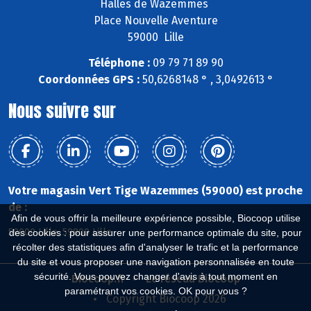
Halles de Wazemmes
Place Nouvelle Aventure
59000 Lille
Téléphone :
09 79 71 89 90
Coordonnées GPS :
50,6268148 ° , 3,0492613 °
Nous suivre sur
Votre magasin Vert Tige Wazemmes (59000) est proche
de :
Afin de vous offrir la meilleure expérience possible, Biocoop utilise
59000 Lille, 59800 Lille
des cookies : pour assurer une performance optimale du site, pour
récolter des statistiques afin d'analyser le trafic et la performance
du site et vous proposer une navigation personnalisée en toute
sécurité. Vous pouvez changer d'avis à tout moment en
Biocoop.fr
Le réseau Biocoop
paramétrant vos cookies. OK pour vous ?
Copyright Biocoop 2026