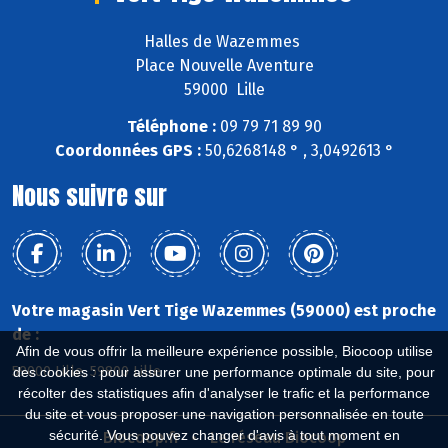
Halles de Wazemmes
Place Nouvelle Aventure
59000 Lille
Téléphone :
09 79 71 89 90
Coordonnées GPS :
50,6268148 ° , 3,0492613 °
Nous suivre sur
Votre magasin Vert Tige Wazemmes (59000) est proche
de :
Afin de vous offrir la meilleure expérience possible, Biocoop utilise
59000 Lille, 59800 Lille
des cookies : pour assurer une performance optimale du site, pour
récolter des statistiques afin d'analyser le trafic et la performance
du site et vous proposer une navigation personnalisée en toute
sécurité. Vous pouvez changer d'avis à tout moment en
Biocoop.fr
Le réseau Biocoop