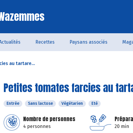
e Wazemmes
Actualités
Recettes
Paysans associés
Maga
ies au tartare...
Petites tomates farcies au tart
Entrée
Sans lactose
Végétarien
Eté
Nombre de personnes
Prépara
4 personnes
20 min