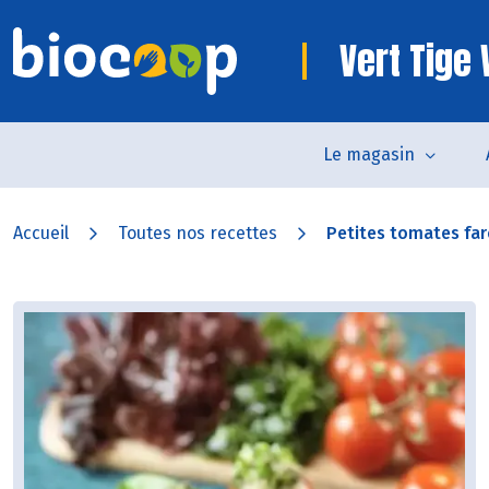
Vert Tig
Le magasin
Accueil
Toutes nos recettes
Petites tomates farc