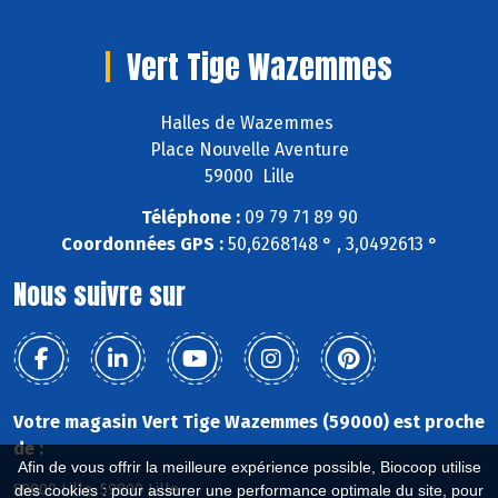
Vert Tige Wazemmes
Halles de Wazemmes
Place Nouvelle Aventure
59000 Lille
Téléphone :
09 79 71 89 90
Coordonnées GPS :
50,6268148 ° , 3,0492613 °
Nous suivre sur
Votre magasin Vert Tige Wazemmes (59000) est proche
de :
Afin de vous offrir la meilleure expérience possible, Biocoop utilise
59000 Lille, 59800 Lille
des cookies : pour assurer une performance optimale du site, pour