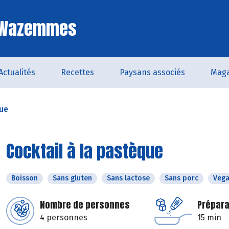
e Wazemmes
Actualités
Recettes
Paysans associés
Maga
que
Cocktail à la pastèque
Boisson
Sans gluten
Sans lactose
Sans porc
Veg
Nombre de personnes
Prépara
4 personnes
15 min