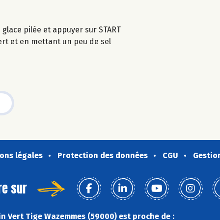
glace pilée et appuyer sur START
vert et en mettant un peu de sel
ons légales
Protection des données
CGU
Gestio
re sur
n Vert Tige Wazemmes (59000) est proche de :