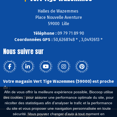
Halles de Wazemmes
Place Nouvelle Aventure
59000 Lille
Téléphone :
09 79 71 89 90
Coordonnées GPS :
50,6268148 ° , 3,0492613 °
Nous suivre sur
Votre magasin Vert Tige Wazemmes (59000) est proche
de :
Afin de vous offrir la meilleure expérience possible, Biocoop utilise
59000 Lille, 59800 Lille
des cookies : pour assurer une performance optimale du site, pour
récolter des statistiques afin d'analyser le trafic et la performance
du site et vous proposer une navigation personnalisée en toute
sécurité. Vous pouvez changer d'avis à tout moment en
Biocoop.fr
Le réseau Biocoop