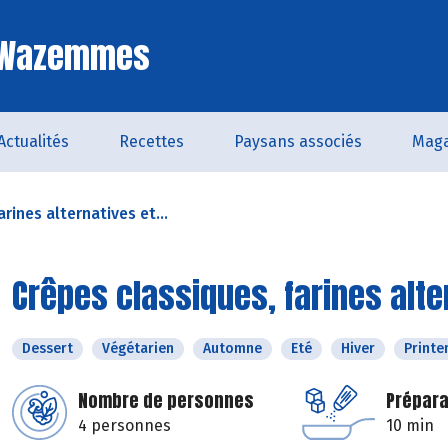
e Wazemmes
Actualités
Recettes
Paysans associés
Maga
rines alternatives et...
Crêpes classiques, farines alte
Dessert
Végétarien
Automne
Eté
Hiver
Print
Nombre de personnes
Prépara
4 personnes
10 min