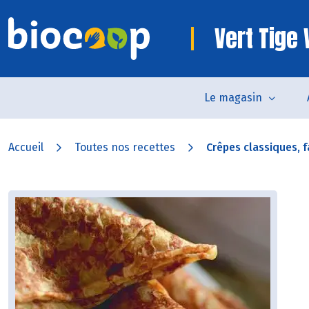
Vert Tig
Le magasin
Accueil
Toutes nos recettes
Crêpes classiques, fa