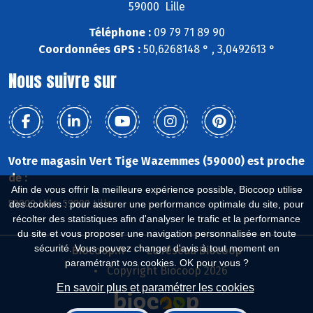
59000 Lille
Téléphone :
09 79 71 89 90
Coordonnées GPS :
50,6268148 ° , 3,0492613 °
Nous suivre sur
Votre magasin Vert Tige Wazemmes (59000) est proche
de :
Afin de vous offrir la meilleure expérience possible, Biocoop utilise
59000 Lille, 59800 Lille
des cookies : pour assurer une performance optimale du site, pour
récolter des statistiques afin d'analyser le trafic et la performance
du site et vous proposer une navigation personnalisée en toute
sécurité. Vous pouvez changer d'avis à tout moment en
Biocoop.fr
Le réseau Biocoop
paramétrant vos cookies. OK pour vous ?
Copyright Biocoop 2026
En savoir plus et paramétrer les cookies