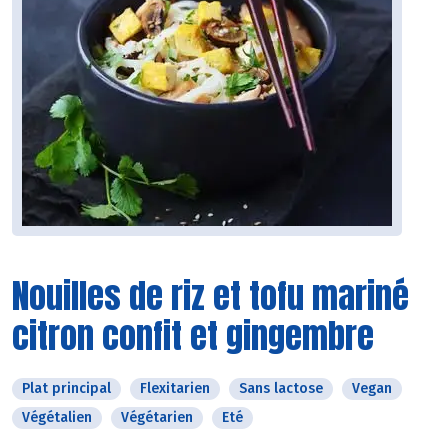
Nouilles de riz et tofu mariné
citron confit et gingembre
Plat principal
Flexitarien
Sans lactose
Vegan
Végétalien
Végétarien
Eté