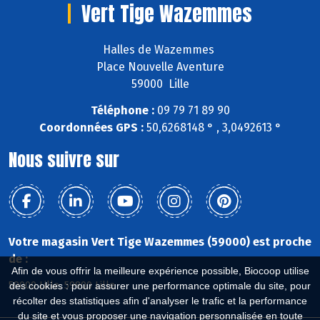
Vert Tige Wazemmes
Halles de Wazemmes
Place Nouvelle Aventure
59000 Lille
Téléphone :
09 79 71 89 90
Coordonnées GPS :
50,6268148 ° , 3,0492613 °
Nous suivre sur
Votre magasin Vert Tige Wazemmes (59000) est proche
de :
Afin de vous offrir la meilleure expérience possible, Biocoop utilise
59000 Lille, 59800 Lille
des cookies : pour assurer une performance optimale du site, pour
récolter des statistiques afin d'analyser le trafic et la performance
du site et vous proposer une navigation personnalisée en toute