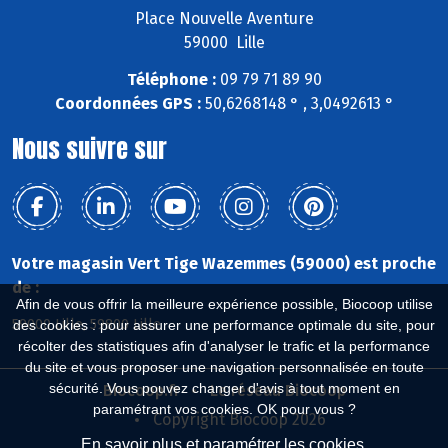
Place Nouvelle Aventure
59000 Lille
Téléphone :
09 79 71 89 90
Coordonnées GPS :
50,6268148 ° , 3,0492613 °
Nous suivre sur
Votre magasin Vert Tige Wazemmes (59000) est proche
de :
Afin de vous offrir la meilleure expérience possible, Biocoop utilise
59000 Lille, 59800 Lille
des cookies : pour assurer une performance optimale du site, pour
récolter des statistiques afin d'analyser le trafic et la performance
du site et vous proposer une navigation personnalisée en toute
sécurité. Vous pouvez changer d'avis à tout moment en
Biocoop.fr
Le réseau Biocoop
paramétrant vos cookies. OK pour vous ?
Copyright Biocoop 2026
En savoir plus et paramétrer les cookies