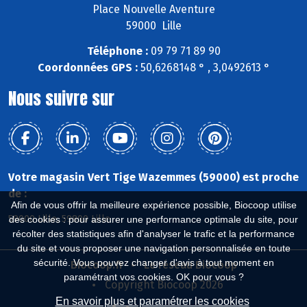
Place Nouvelle Aventure
59000 Lille
Téléphone :
09 79 71 89 90
Coordonnées GPS :
50,6268148 ° , 3,0492613 °
Nous suivre sur
Votre magasin Vert Tige Wazemmes (59000) est proche
de :
Afin de vous offrir la meilleure expérience possible, Biocoop utilise
59000 Lille, 59800 Lille
des cookies : pour assurer une performance optimale du site, pour
récolter des statistiques afin d'analyser le trafic et la performance
du site et vous proposer une navigation personnalisée en toute
sécurité. Vous pouvez changer d'avis à tout moment en
Biocoop.fr
Le réseau Biocoop
paramétrant vos cookies. OK pour vous ?
Copyright Biocoop 2026
En savoir plus et paramétrer les cookies