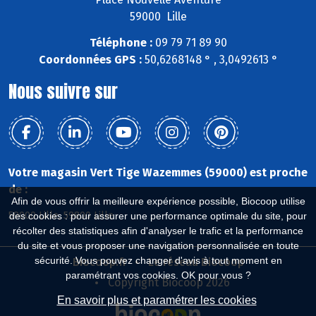
59000 Lille
Téléphone :
09 79 71 89 90
Coordonnées GPS :
50,6268148 ° , 3,0492613 °
Nous suivre sur
Votre magasin Vert Tige Wazemmes (59000) est proche
de :
Afin de vous offrir la meilleure expérience possible, Biocoop utilise
59000 Lille, 59800 Lille
des cookies : pour assurer une performance optimale du site, pour
récolter des statistiques afin d'analyser le trafic et la performance
du site et vous proposer une navigation personnalisée en toute
sécurité. Vous pouvez changer d'avis à tout moment en
Biocoop.fr
Le réseau Biocoop
paramétrant vos cookies. OK pour vous ?
Copyright Biocoop 2026
En savoir plus et paramétrer les cookies