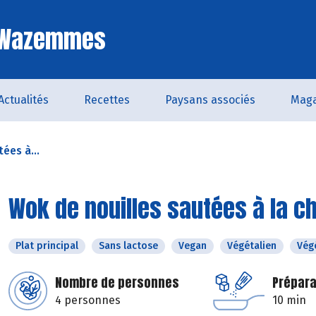
e Wazemmes
Actualités
Recettes
Paysans associés
Maga
ées à...
Wok de nouilles sautées à la c
Plat principal
Sans lactose
Vegan
Végétalien
Vég
Nombre de personnes
Prépara
4 personnes
10 min