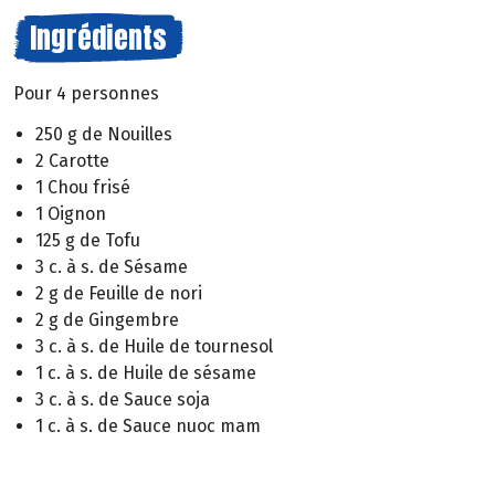
Ingrédients
Pour 4 personnes
250 g de Nouilles
2 Carotte
1 Chou frisé
1 Oignon
125 g de Tofu
3 c. à s. de Sésame
2 g de Feuille de nori
2 g de Gingembre
3 c. à s. de Huile de tournesol
1 c. à s. de Huile de sésame
3 c. à s. de Sauce soja
1 c. à s. de Sauce nuoc mam