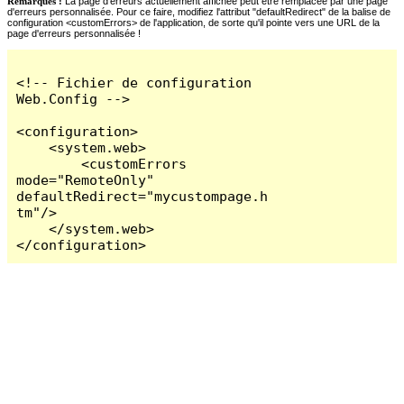
Remarques :
La page d'erreurs actuellement affichée peut être remplacée par une page
d'erreurs personnalisée. Pour ce faire, modifiez l'attribut "defaultRedirect" de la balise de
configuration <customErrors> de l'application, de sorte qu'il pointe vers une URL de la
page d'erreurs personnalisée !
<!-- Fichier de configuration 
Web.Config -->

<configuration>

    <system.web>

        <customErrors 
mode="RemoteOnly" 
defaultRedirect="mycustompage.h
tm"/>

    </system.web>

</configuration>