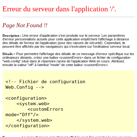
Erreur du serveur dans l'application '/'.
Page Not Found !!
Description :
Une erreur d'application s'est produite sur le serveur. Les paramètres
d'erreur personnalisés actuels pour cette application empêchent l'affichage à distance
des détails de l'erreur de l'application (pour des raisons de sécurité). Cependant, ils
peuvent être affichés par les navigateurs qui s'exécutent sur l'ordinateur serveur local.
Détails =
Pour permettre l'affichage des détails de ce message d'erreur spécifique sur les
ordinateurs distants, créez une balise <customErrors> dans un fichier de configuration
"web.config" situé dans le répertoire racine de l'application Web en cours. Attribuez
ensuite la valeur "off" à l'attribut "mode" de cette balise <customErrors>.
<!-- Fichier de configuration 
Web.Config -->

<configuration>

    <system.web>

        <customErrors 
mode="Off"/>

    </system.web>

</configuration>