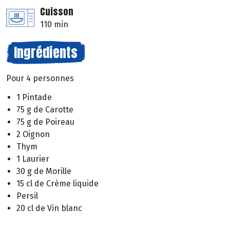
Cuisson
110 min
Ingrédients
Pour 4 personnes
1 Pintade
75 g de Carotte
75 g de Poireau
2 Oignon
Thym
1 Laurier
30 g de Morille
15 cl de Crème liquide
Persil
20 cl de Vin blanc