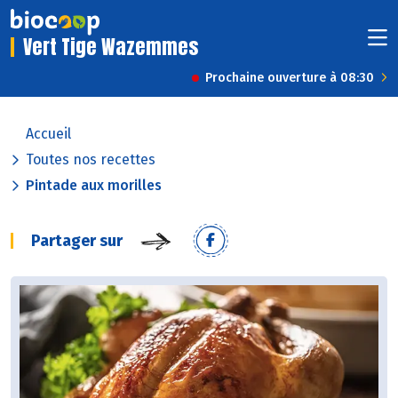
Vert Tige Wazemmes
Prochaine ouverture à 08:30
Accueil
Toutes nos recettes
Pintade aux morilles
Partager sur