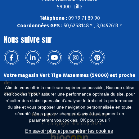
59000 Lille
Téléphone :
09 79 71 89 90
Coordonnées GPS :
50,6268148 ° , 3,0492613 °
Nous suivre sur
Votre magasin Vert Tige Wazemmes (59000) est proche
de :
Afin de vous offrir la meilleure expérience possible, Biocoop utilise
59000 Lille, 59800 Lille
des cookies : pour assurer une performance optimale du site, pour
récolter des statistiques afin d'analyser le trafic et la performance
du site et vous proposer une navigation personnalisée en toute
sécurité. Vous pouvez changer d'avis à tout moment en
Biocoop.fr
Le réseau Biocoop
paramétrant vos cookies. OK pour vous ?
Copyright Biocoop 2026
En savoir plus et paramétrer les cookies