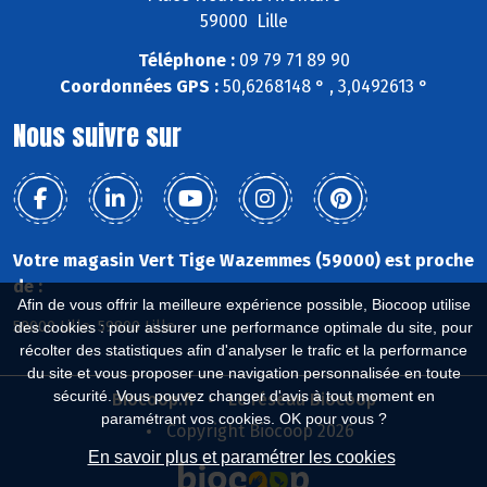
59000 Lille
Téléphone :
09 79 71 89 90
Coordonnées GPS :
50,6268148 ° , 3,0492613 °
Nous suivre sur
Votre magasin Vert Tige Wazemmes (59000) est proche
de :
Afin de vous offrir la meilleure expérience possible, Biocoop utilise
59000 Lille, 59800 Lille
des cookies : pour assurer une performance optimale du site, pour
récolter des statistiques afin d'analyser le trafic et la performance
du site et vous proposer une navigation personnalisée en toute
sécurité. Vous pouvez changer d'avis à tout moment en
Biocoop.fr
Le réseau Biocoop
paramétrant vos cookies. OK pour vous ?
Copyright Biocoop 2026
En savoir plus et paramétrer les cookies