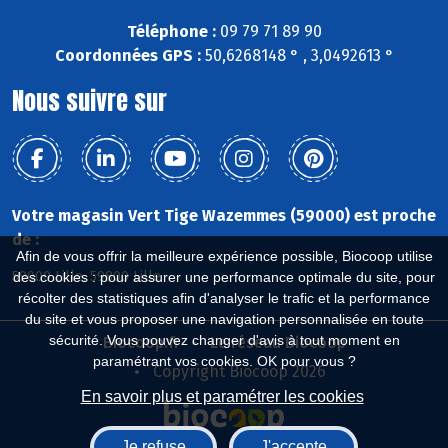
Téléphone :
09 79 71 89 90
Coordonnées GPS :
50,6268148 ° , 3,0492613 °
Nous suivre sur
Votre magasin Vert Tige Wazemmes (59000) est proche
de :
Afin de vous offrir la meilleure expérience possible, Biocoop utilise
59000 Lille, 59800 Lille
des cookies : pour assurer une performance optimale du site, pour
récolter des statistiques afin d'analyser le trafic et la performance
du site et vous proposer une navigation personnalisée en toute
sécurité. Vous pouvez changer d'avis à tout moment en
Biocoop.fr
Le réseau Biocoop
paramétrant vos cookies. OK pour vous ?
Copyright Biocoop 2026
En savoir plus et paramétrer les cookies
Je refuse
J'accepte