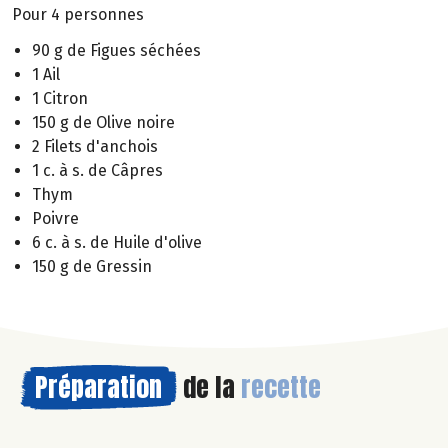
Pour 4 personnes
90 g de Figues séchées
1 Ail
1 Citron
150 g de Olive noire
2 Filets d'anchois
1 c. à s. de Câpres
Thym
Poivre
6 c. à s. de Huile d'olive
150 g de Gressin
Préparation
de la
recette