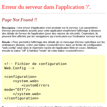
Erreur du serveur dans l'application '/'.
Page Not Found !!
Description :
Une erreur d'application s'est produite sur le serveur. Les paramètres
d'erreur personnalisés actuels pour cette application empêchent l'affichage à distance
des détails de l'erreur de l'application (pour des raisons de sécurité). Cependant, ils
peuvent être affichés par les navigateurs qui s'exécutent sur l'ordinateur serveur local.
Détails =
Pour permettre l'affichage des détails de ce message d'erreur spécifique sur les
ordinateurs distants, créez une balise <customErrors> dans un fichier de configuration
"web.config" situé dans le répertoire racine de l'application Web en cours. Attribuez
ensuite la valeur "off" à l'attribut "mode" de cette balise <customErrors>.
<!-- Fichier de configuration 
Web.Config -->

<configuration>

    <system.web>

        <customErrors 
mode="Off"/>

    </system.web>

</configuration>