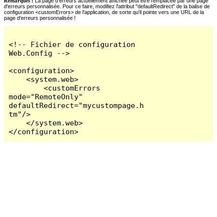
Remarques :
La page d'erreurs actuellement affichée peut être remplacée par une page
d'erreurs personnalisée. Pour ce faire, modifiez l'attribut "defaultRedirect" de la balise de
configuration <customErrors> de l'application, de sorte qu'il pointe vers une URL de la
page d'erreurs personnalisée !
<!-- Fichier de configuration 
Web.Config -->

<configuration>

    <system.web>

        <customErrors 
mode="RemoteOnly" 
defaultRedirect="mycustompage.h
tm"/>

    </system.web>

</configuration>